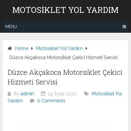
Skip
MOTOSIKLET YOL YARDIM
to
content
MENU
Home
Motosiklet Yol Yardım
Düzce Akçakoca Motorsiklet Çekici Hizmeti Servisi
Düzce Akçakoca Motorsiklet Çekici
Hizmeti Servisi
By
admin
19 Eylül 2020
Motosiklet Yol
Yardım
0 Comments