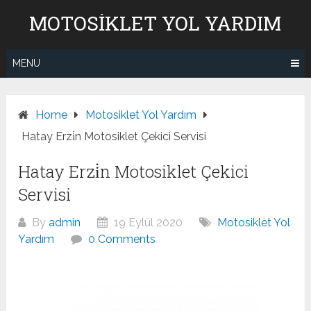
Skip
MOTOSIKLET YOL YARDIM
to
content
MENU
Home
Motosiklet Yol Yardım
Hatay Erzi̇n Motosiklet Çekici Servisi
Hatay Erzi̇n Motosiklet Çekici
Servisi
By
admin
19 Eylül 2020
Motosiklet Yol
Yardım
0 Comments