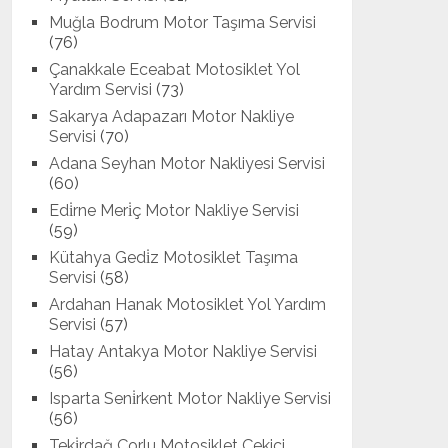
Muğla Bodrum Motor Taşıma Servisi
(76)
Çanakkale Eceabat Motosiklet Yol
Yardım Servisi
(73)
Sakarya Adapazarı Motor Nakliye
Servisi
(70)
Adana Seyhan Motor Nakliyesi Servisi
(60)
Edi̇rne Meri̇ç Motor Nakliye Servisi
(59)
Kütahya Gedi̇z Motosiklet Taşıma
Servisi
(58)
Ardahan Hanak Motosiklet Yol Yardım
Servisi
(57)
Hatay Antakya Motor Nakliye Servisi
(56)
Isparta Seni̇rkent Motor Nakliye Servisi
(56)
Teki̇rdağ Çorlu Motosiklet Çekici