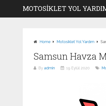
Skip
MOTOSIKLET YOL YARDI
to
content
Home
Motosiklet Yol Yardım
Sa
Samsun Havza Mo
By
admin
19 Eylül 2020
Mo