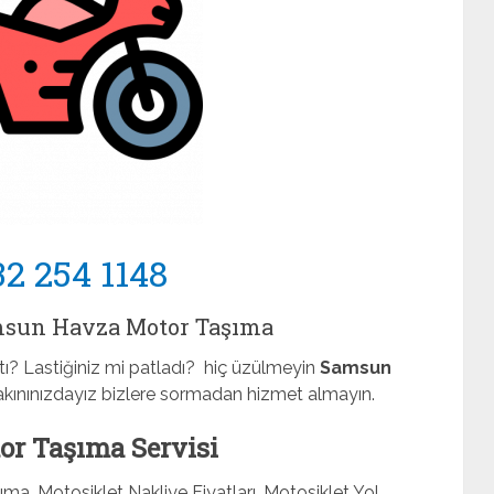
32 254 1148
msun Havza Motor Taşıma
ı? Lastiğiniz mi patladı? hiç üzülmeyin
Samsun
yakınınızdayız bizlere sormadan hizmet almayın.
r Taşıma Servisi
ma, Motosiklet Nakliye Fiyatları, Motosiklet Yol