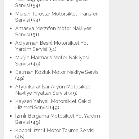
Servisi
(54)
Mersi̇n Toroslar Motorsiklet Transferi
Servisi
(54)
Amasya Merzi̇fon Motor Nakliyesi
Servisi
(51)
Adıyaman Besni̇ Motorsiklet Yol
Yardım Servisi
(51)
Muğla Marmari̇s Motor Nakliyesi
Servisi
(49)
Batman Kozluk Motor Nakliye Servisi
(49)
Afyonkarahi̇sar Afyon Motosiklet
Nakliye Fiyatları Servisi
(49)
Kayseri̇ Yahyalı Motorsiklet Çekici
Hizmeti Servisi
(49)
İzmi̇r Bergama Motosiklet Yol Yardım
Servisi
(49)
Kocaeli̇ İzmi̇t Motor Taşıma Servisi
(48)